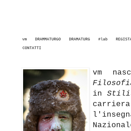
vm
DRAMMATURGO
DRAMATURG
#lab
REGIST
CONTATTI
vm
nasc
Filosofi
in
Stili
carri
l'inseg
Nazional