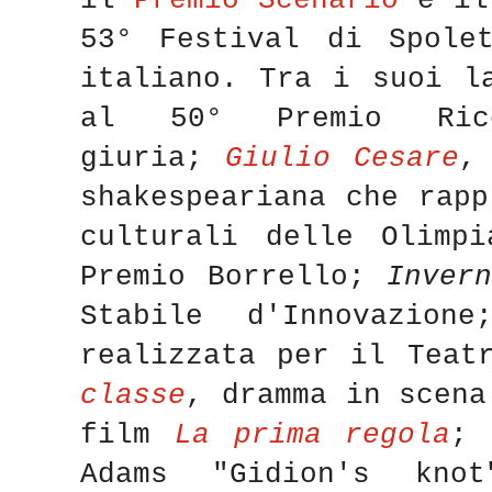
il
Premio Scenario
e i
53° Festival di Spolet
italiano.
Tra i suoi l
al 50° Premio Ricc
giuria;
Giulio Cesare
,
shakespeariana
che rapp
culturali delle Olimp
Premio Borrello;
Inver
Stabile d'Innovazio
realizzata per il Teat
classe
, dramma in scena
film
La prima regola
Adams
"Gidion's kn