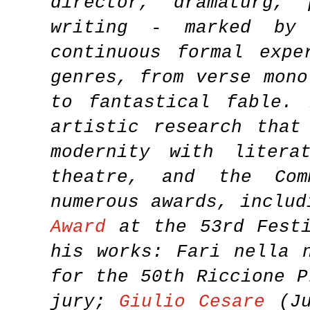
director, dramaturg, 
writing - marked by
continuous formal exp
genres, from verse mono
to fantastical fable. 
artistic research that
modernity with litera
theatre, and the Com
numerous awards, inclu
Award
at the 53rd Festi
his works: Fari nella 
for the 50th Riccione P
jury;
Giulio Cesare
(Ju